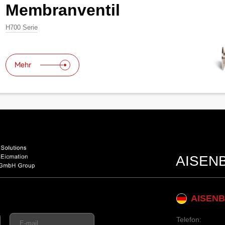
Membranventil
H700 Serie
Mehr
AISENBE
AISEN
Telefon: